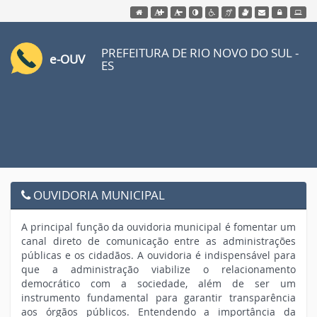
Acessar página inicial do site
Ação para aumentar tamanho da fonte do site
Acessar página sobre acessibili
Ação para diminuir tamanho da fonte do 
Acessar página sobre NVDA 
Ação para aplicar auto contraste no
Acessar página sobre V
Acessar Webmail
Acessar Intr
PREFEITURA DE RIO NOVO DO SUL -
e-OUV
ES
OUVIDORIA MUNICIPAL
A principal função da ouvidoria municipal é fomentar um
canal direto de comunicação entre as administrações
públicas e os cidadãos. A ouvidoria é indispensável para
que a administração viabilize o relacionamento
democrático com a sociedade, além de ser um
instrumento fundamental para garantir transparência
aos órgãos públicos. Entendendo a importância da