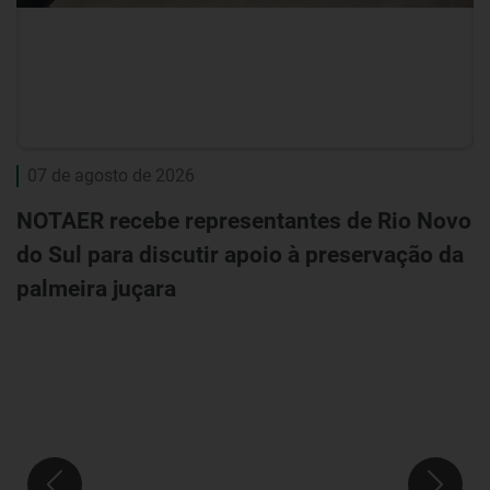
07 de agosto de 2026
NOTAER recebe representantes de Rio Novo
S
do Sul para discutir apoio à preservação da
E
palmeira juçara
U
d