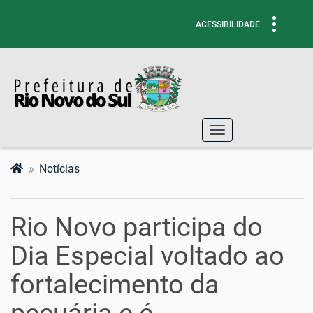
Toggle
ACESSIBILIDADE
navigati
Toggle
navigation
Notícias
Rio Novo participa do
Dia Especial voltado ao
fortalecimento da
pecuária e é