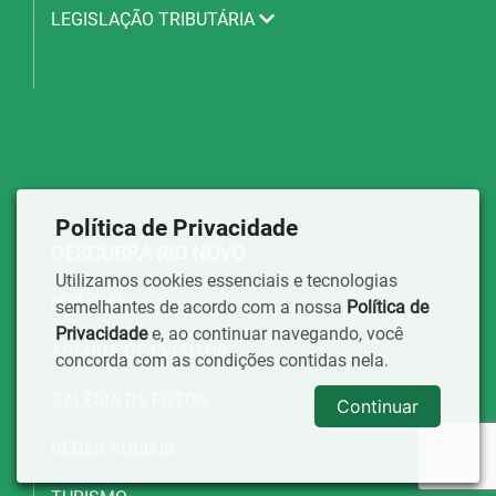
LEGISLAÇÃO TRIBUTÁRIA
Política de Privacidade
DESCUBRA RIO NOVO
Utilizamos cookies essenciais e tecnologias
NOTÍCIAS
semelhantes de acordo com a nossa
Política de
Privacidade
e, ao continuar navegando, você
AGENDA DE EVENTOS
concorda com as condições contidas nela.
GALERIA DE FOTOS
Continuar
REDES SOCIAIS