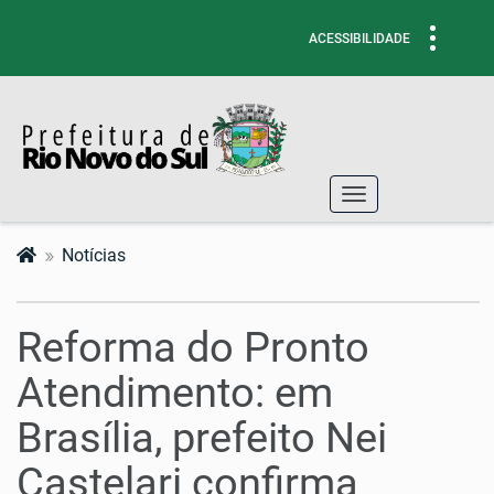
Toggle
ACESSIBILIDADE
navigati
Toggle
navigation
Notícias
Reforma do Pronto
Atendimento: em
Brasília, prefeito Nei
Castelari confirma