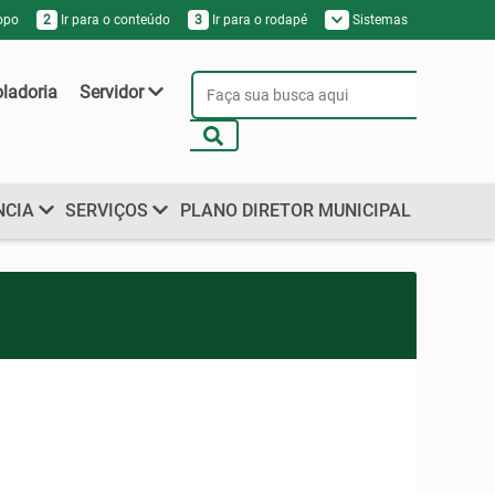
topo
2
Ir para o conteúdo
3
Ir para o rodapé
Sistemas
oladoria
Servidor
NCIA
SERVIÇOS
PLANO DIRETOR MUNICIPAL