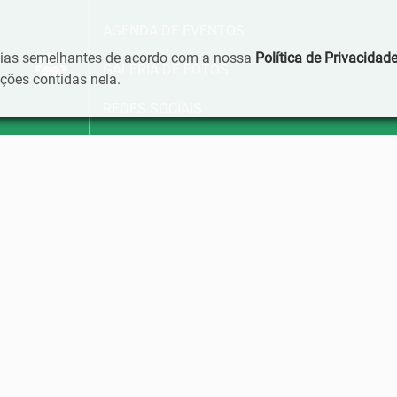
AGENDA DE EVENTOS
ogias semelhantes de acordo com a nossa
Política de Privacidad
GALERIA DE FOTOS
ões contidas nela.
REDES SOCIAIS
TURISMO
TRANSPARÊNCIA
PORTAL DE TRANSPARÊNCIA
EMENDAS IMPOSITIVAS MUNICIPAL
DADOS ABERTOS