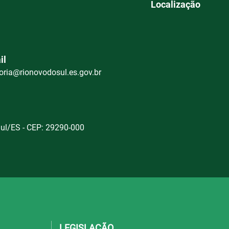
Localização
il
oria@rionovodosul.es.gov.br
Sul/ES - CEP: 29290-000
LEGISLAÇÃO