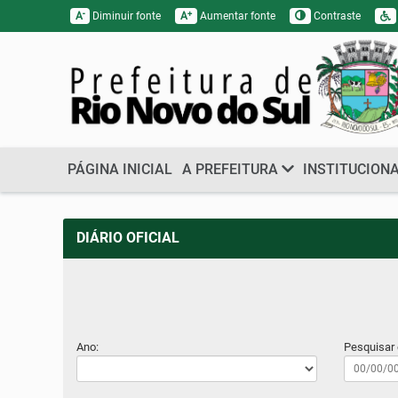
-
+
A
Diminuir fonte
A
Aumentar fonte
Contraste
PÁGINA INICIAL
A PREFEITURA
INSTITUCION
DIÁRIO OFICIAL
Ano:
Pesquisar 