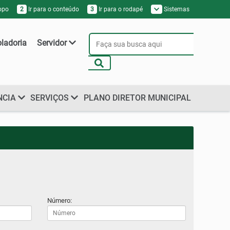
topo
2
Ir para o conteúdo
3
Ir para o rodapé
Sistemas
oladoria
Servidor
NCIA
SERVIÇOS
PLANO DIRETOR MUNICIPAL
Número: