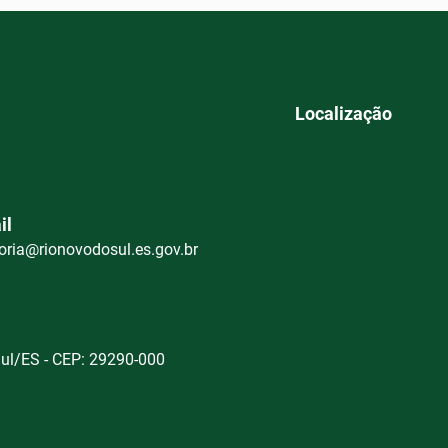
Localização
il
oria@rionovodosul.es.gov.br
Sul/ES - CEP: 29290-000