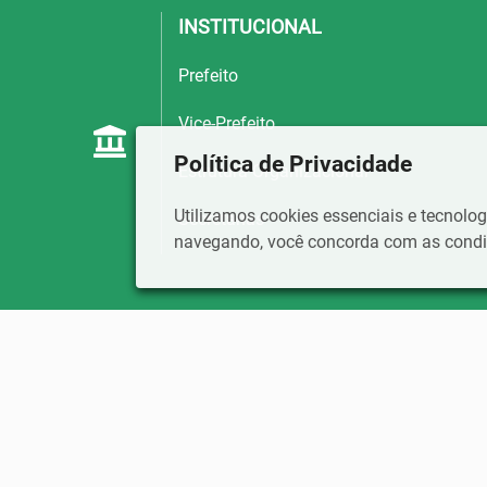
INSTITUCIONAL
Prefeito
Vice-Prefeito
Política de Privacidade
Estrutura Organizacional
Utilizamos cookies essenciais e tecnol
Secretarias
navegando, você concorda com as condiç