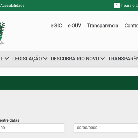
Acessibilidade
1
Ir para o 
e-SIC
e-OUV
Transparência
Contr
AL
LEGISLAÇÃO
DESCUBRA RIO NOVO
TRANSPARÊ
entre datas: