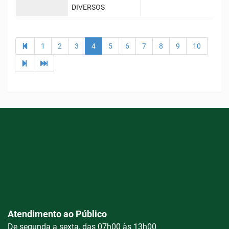
DIVERSOS
1
2
3
4
5
6
7
8
9
10
Atendimento ao Público
De segunda a sexta, das 07h00 às 13h00